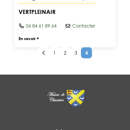
VERTPLEINAIR
06 84 61 89 64
Contacter
En savoir +
1
2
3
4