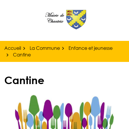
Gestion des traceurs
Aller
au
contenu
Accueil
La Commune
Enfance et jeunesse
Cantine
Cantine