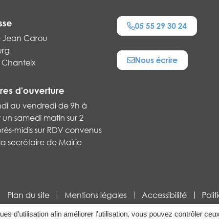
sse
05 55 29 30 24
e Jean Carou
urg
Nous écrire
 Chanteix
res d'ouverture
ndi au vendredi de 9h à
t un samedi matin sur 2
près-midis sur RDV convenus
a secrétaire de Mairie
Plan du site
Mentions légales
Accessibilité
Poli
ques d'utilisation afin améliorer l'utilisation, vous pouvez contrôler ceu