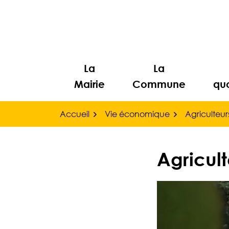
Gestion des traceurs
Aller
au
contenu
La
La
Mairie
Commune
quo
Accueil
Vie économique
Agriculteur
Agricult