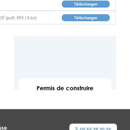
Télécharger
pdf
(pdf, 595,15 ko)
Télécharger
Permis de construire
En savoir
sse
05 55 29 30 24