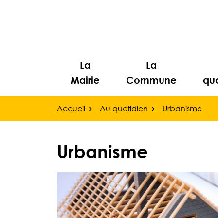
Gestion des traceurs
Aller
au
contenu
La
La
Mairie
Commune
quo
Accueil
Au quotidien
Urbanisme
Urbanisme