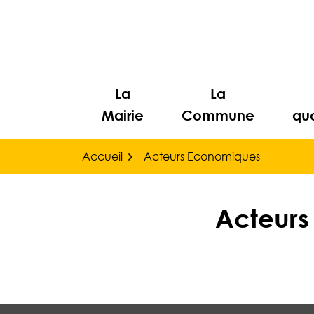
Gestion des traceurs
Aller
au
contenu
La
La
Mairie
Commune
quo
Accueil
Acteurs Economiques
Acteurs