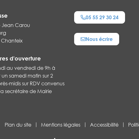
sse
05 55 29 30 24
e Jean Carou
urg
Nous écrire
 Chanteix
res d'ouverture
ndi au vendredi de 9h à
t un samedi matin sur 2
près-midis sur RDV convenus
a secrétaire de Mairie
Plan du site
Mentions légales
Accessibilité
Poli