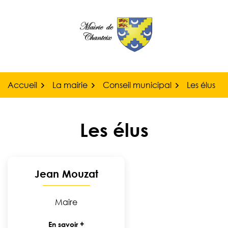
Gestion des traceurs
Aller
au
contenu
Accueil
La mairie
Conseil municipal
Les élus
Les élus
Liste des élus
Jean Mouzat
Maire
En savoir +