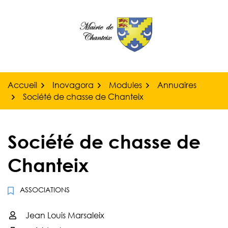
Gestion des traceurs
Aller
au
contenu
Accueil
Inovagora
Modules
Annuaires
Société de chasse de Chanteix
Société de chasse de
Chanteix
ASSOCIATIONS
Jean Louis Marsaleix
Infos utiles