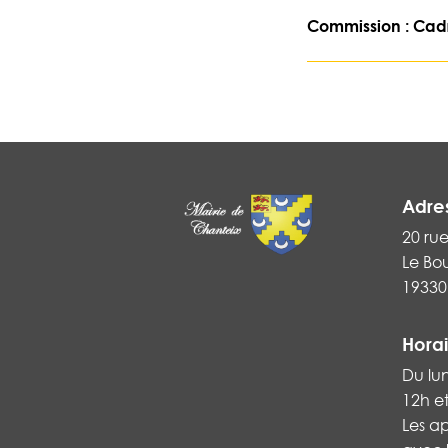
Commission : Cadre
Adre
20 ru
Le Bo
19330
Horai
Du lu
12h e
Les a