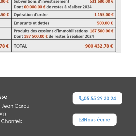
sse
05 55 29 30 24
e Jean Carou
urg
Nous écrire
 Chanteix