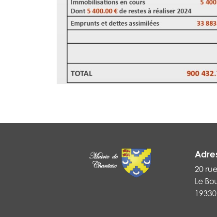
Adre
20 ru
Le Bo
19330