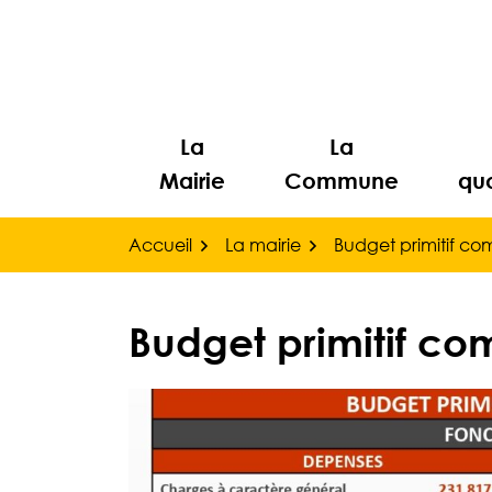
Gestion des traceurs
Aller
au
contenu
La
La
Mairie
Commune
quo
Accueil
La mairie
Budget primitif c
Budget primitif c