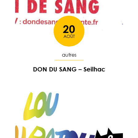
20
AOÛT
Le
autres
DON DU SANG – Seilhac
En savoir plus