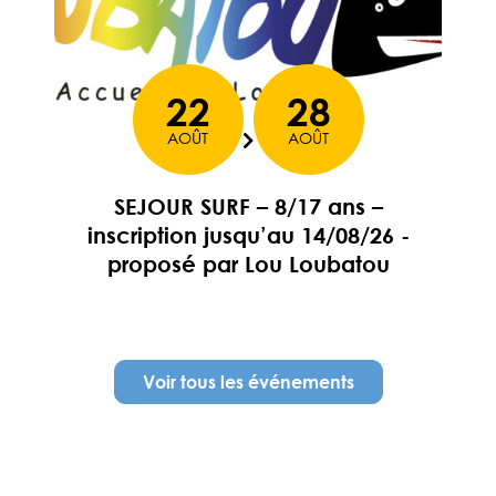
22
28
AOÛT
AOÛT
Du
SEJOUR SURF – 8/17 ans –
inscription jusqu’au 14/08/26 -
proposé par Lou Loubatou
En savoir plus
Voir tous les événements