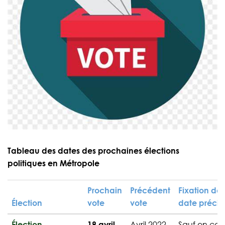
Tableau des dates des prochaines élections
politiques en Métropole
Prochain
Précédent
Fixation de 
Élection
vote
vote
date précis
Élection
18 avril
Avril 2022
Sauf en cas