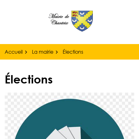
Gestion des traceurs
Aller
au
contenu
Accueil
La mairie
Élections
Élections