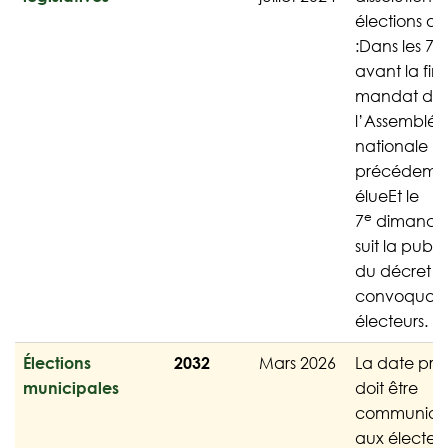
élections ont
:Dans les 70 
avant la fin
mandat de
l’Assemblée
nationale
précédemm
élueEt le
e
7
dimanche
suit la publi
du décret
convoquant
électeurs.
Élections
2032
Mars 2026
La date pré
municipales
doit être
communiq
aux électeu