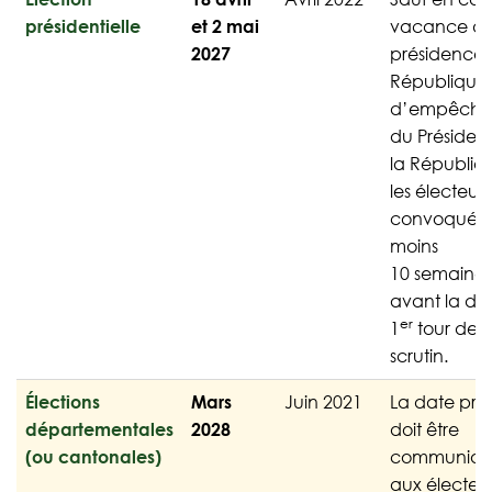
présidentielle
et 2 mai
vacance de
2027
présidence 
République
d’empêche
du Présiden
la Républiq
les électeurs
convoqués 
moins
10 semaines
avant la da
er
1
tour de
scrutin.
Élections
Mars
Juin 2021
La date pré
départementales
2028
doit être
(ou cantonales)
communiq
aux électeu