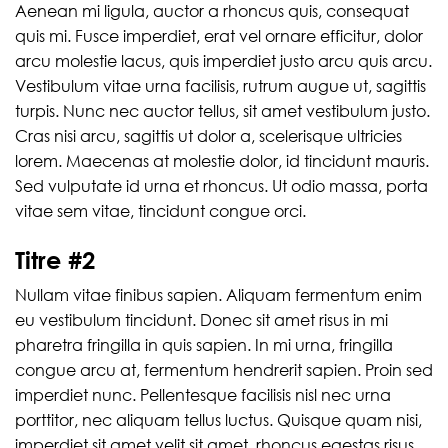
Aenean mi ligula, auctor a rhoncus quis, consequat
quis mi. Fusce imperdiet, erat vel ornare efficitur, dolor
arcu molestie lacus, quis imperdiet justo arcu quis arcu.
Vestibulum vitae urna facilisis, rutrum augue ut, sagittis
turpis. Nunc nec auctor tellus, sit amet vestibulum justo.
Cras nisi arcu, sagittis ut dolor a, scelerisque ultricies
lorem. Maecenas at molestie dolor, id tincidunt mauris.
Sed vulputate id urna et rhoncus. Ut odio massa, porta
vitae sem vitae, tincidunt congue orci.
Titre #2
Nullam vitae finibus sapien. Aliquam fermentum enim
eu vestibulum tincidunt. Donec sit amet risus in mi
pharetra fringilla in quis sapien. In mi urna, fringilla
congue arcu at, fermentum hendrerit sapien. Proin sed
imperdiet nunc. Pellentesque facilisis nisl nec urna
porttitor, nec aliquam tellus luctus. Quisque quam nisi,
imperdiet sit amet velit sit amet, rhoncus egestas risus.