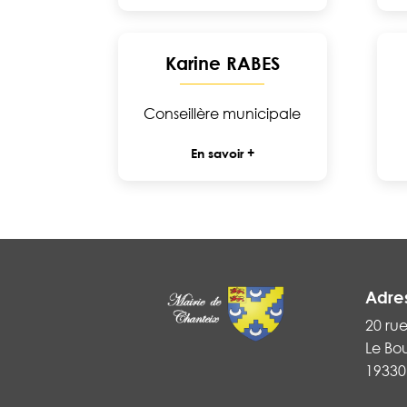
Karine RABES
Conseillère municipale
En savoir +
Adre
20 ru
Le Bo
19330