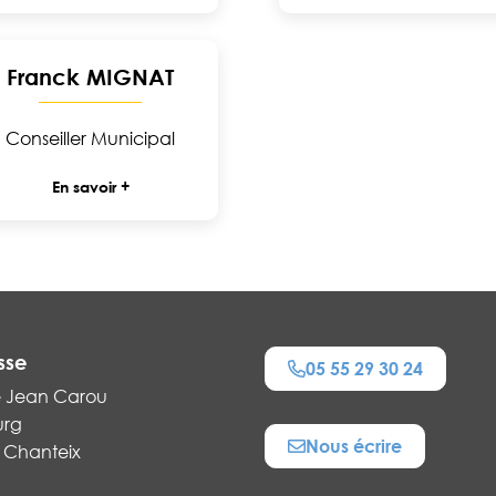
Franck MIGNAT
Conseiller Municipal
En savoir +
sse
05 55 29 30 24
e Jean Carou
urg
Nous écrire
 Chanteix