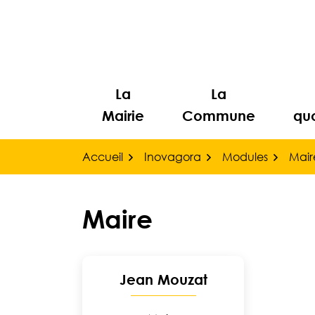
Gestion des traceurs
Aller
au
contenu
La
La
Mairie
Commune
quo
Accueil
Inovagora
Modules
Mair
Maire
Liste des élus
Jean Mouzat