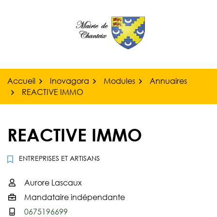
Gestion des traceurs
Aller
au
contenu
Accueil
Inovagora
Modules
Annuaires
REACTIVE IMMO
REACTIVE IMMO
ENTREPRISES ET ARTISANS
Aurore Lascaux
Infos utiles
Mandataire indépendante
0675196699