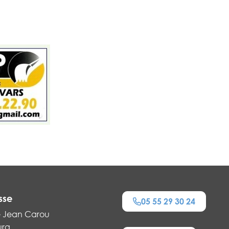
sse
05 55 29 30 24
e Jean Carou
urg