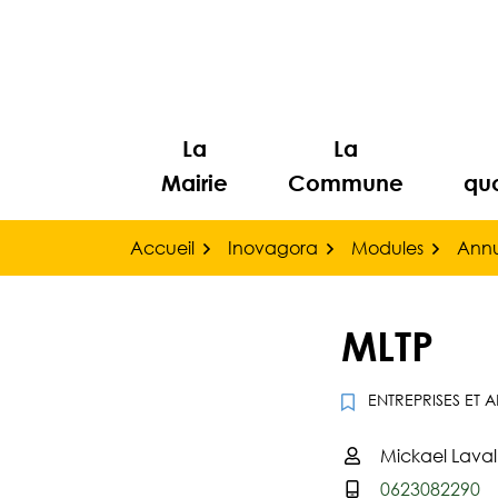
Gestion des traceurs
Aller
au
contenu
La
La
Mairie
Commune
quo
Accueil
Inovagora
Modules
Annu
MLTP
ENTREPRISES ET A
Mickael Laval
Infos utiles
0623082290