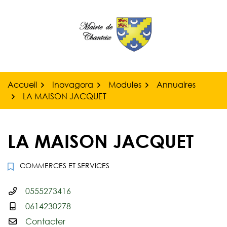
Gestion des traceurs
Aller
au
contenu
Accueil
Inovagora
Modules
Annuaires
LA MAISON JACQUET
LA MAISON JACQUET
COMMERCES ET SERVICES
0555273416
Infos utiles
0614230278
Contacter