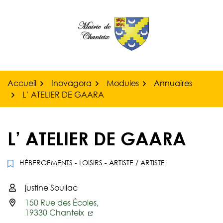
Gestion des traceurs
Aller
au
contenu
Accueil
Inovagora
Modules
Annuaires
L’ ATELIER DE GAARA
L’ ATELIER DE GAARA
HÉBERGEMENTS - LOISIRS - ARTISTE
/
ARTISTE
justine Souliac
Infos utiles
150 Rue des Écoles,
19330 Chanteix